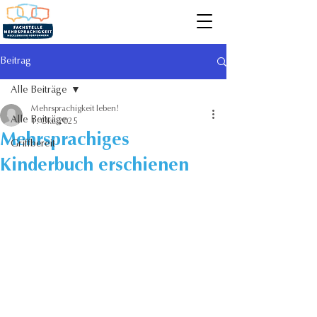
Beitrag
Alle Beiträge
Mehrsprachigkeit leben!
Alle Beiträge
1. Okt. 2025
Mehrsprachiges
Griffbereit
Kinderbuch erschienen