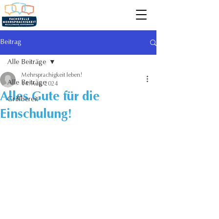
Beitrag
Alle Beiträge
Mehrsprachigkeit leben!
Alle Beiträge
14. Aug. 2024
Alles Gute für die
Griffbereit
Einschulung!